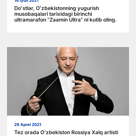
14 Iyun 2021
Doʻstlar, Oʻzbekistonning yugurish
musobaqalari tarixidagi birinchi
ultramarafon “Zaamin Ultra” ni kutib oling.
29 Aprel 2021
Tez orada Oʻzbekiston Rossiya Xalq artisti