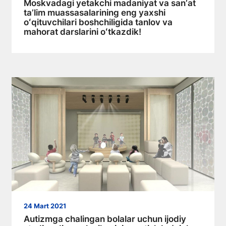
Moskvadagi yetakchi madaniyat va sanʼat
taʼlim muassasalarining eng yaxshi
oʻqituvchilari boshchiligida tanlov va
mahorat darslarini oʻtkazdik!
24 Mart 2021
Autizmga chalingan bolalar uchun ijodiy