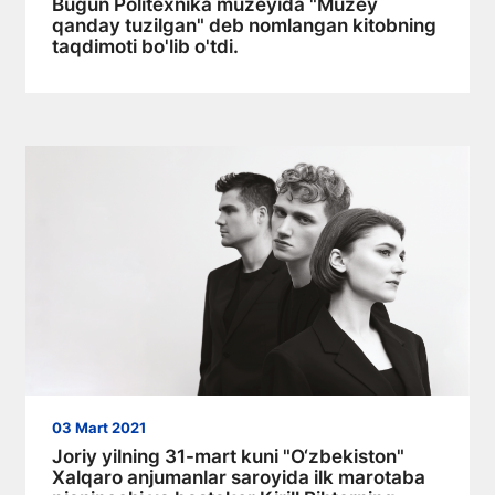
Bugun Politexnika muzeyida "Muzey
qanday tuzilgan" deb nomlangan kitobning
taqdimoti bo'lib o'tdi.
03 Mart 2021
Joriy yilning 31-mart kuni "O‘zbekiston"
Xalqaro anjumanlar saroyida ilk marotaba