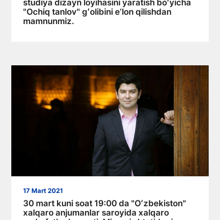
studiya dizayn loyihasini yaratish boʻyicha
"Ochiq tanlov" gʻolibini eʼlon qilishdan
mamnunmiz.
17 Mart 2021
30 mart kuni soat 19:00 da "Oʻzbekiston"
xalqaro anjumanlar saroyida xalqaro