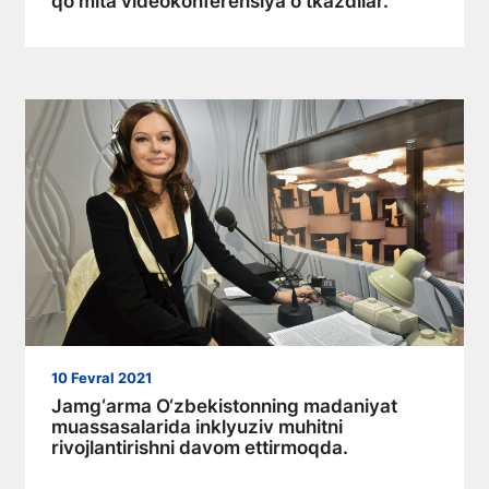
qo'mita videokonferensiya o'tkazdilar.
10 Fevral 2021
Jamg‘arma O‘zbekistonning madaniyat
muassasalarida inklyuziv muhitni
rivojlantirishni davom ettirmoqda.