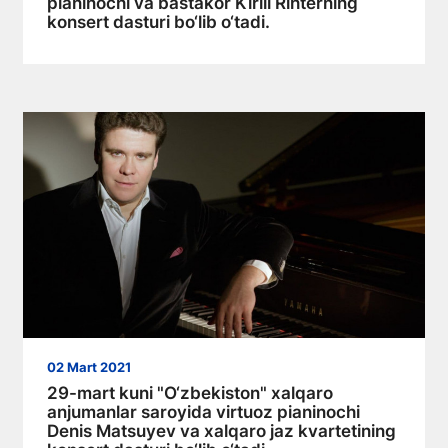
pianinochi va bastakor Kirill Rihterning
konsert dasturi bo‘lib o‘tadi.
02 Mart 2021
29-mart kuni "O‘zbekiston" xalqaro
anjumanlar saroyida virtuoz pianinochi
Denis Matsuyev va xalqaro jaz kvartetining