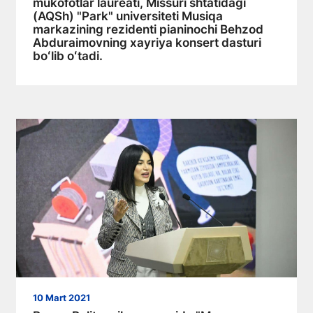
mukofotlar laureati, Missuri shtatidagi
(AQSh) "Park" universiteti Musiqa
markazining rezidenti pianinochi Behzod
Abduraimovning xayriya konsert dasturi
boʻlib oʻtadi.
10 Mart 2021