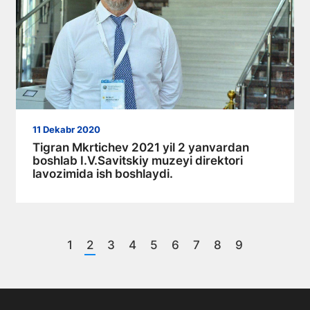
11 Dekabr 2020
Tigran Mkrtichev 2021 yil 2 yanvardan
boshlab I.V.Savitskiy muzeyi direktori
lavozimida ish boshlaydi.
1
2
3
4
5
6
7
8
9