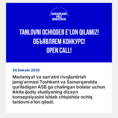
30 Dekabr 2020
Madaniyat va san'atni rivojlantirish
jamg'armasi Toshkent va Samarqandda
quriladigan ASB ga chalingan bolalar uchun
ikkita ijodiy studiyaning dizayn
konsepsiyasini ishlab chiqishda ochiq
tanlovni e'lon qiladi.