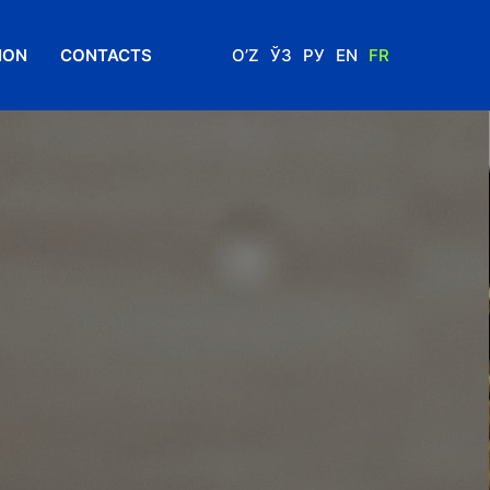
ION
CONTACTS
O’Z
ЎЗ
РУ
EN
FR