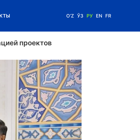
КТЫ
O’Z
ЎЗ
РУ
EN
FR
ацией проектов