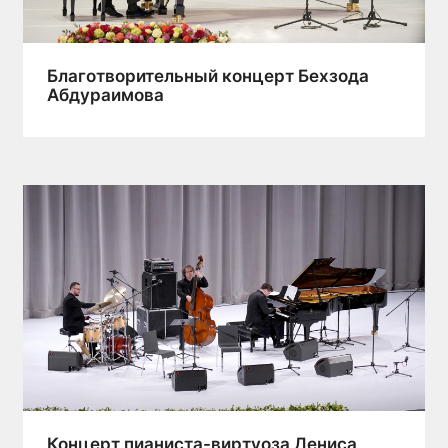
Благотворительный концерт Бехзода
Абдураимова
Концерт пианиста-виртуоза Дениса