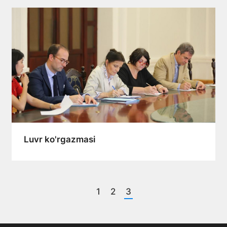
Luvr ko'rgazmasi
1
2
3