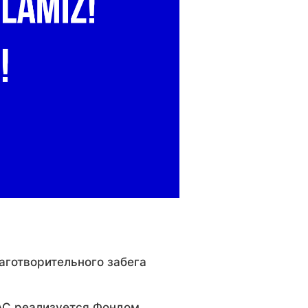
аготворительного забега
РАС реализуется Фондом