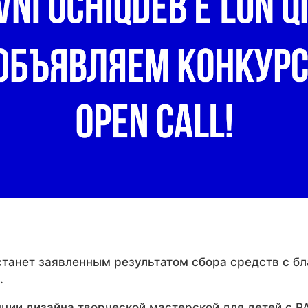
станет заявленным результатом сбора средств с бл
.
пции дизайна творческой мастерской для детей с 