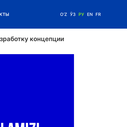
КТЫ
O’Z
ЎЗ
РУ
EN
FR
азработку концепции