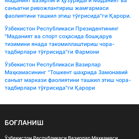
Маданият вазирлиги ҳузуридаги Маданият ва
санъатни ривожлантириш жамғармаси
фаолиятини ташкил этиш тўғрисида"ги Қ
арори
.
Ўзбекистон Республикаси Президентининг
"Маданият ва спорт соҳасида бошқарув
тизимини янада такомиллаштириш чора-
тадбирлари тўғрисида"ги
Фармони
Ўзбекистон Республикаси Вазирлар
Маҳкамасининг "Тошкент шаҳрида Замонавий
санъат маркази фаолиятини ташкил этиш чора-
тадбирлари тўғрисида"ги Қарори
БОҒЛАНИШ
Ўзбекистон Республикаси Вазирлар Маҳкамаси