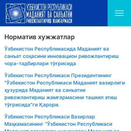
Норматив хужжатлар
Ўзбекистон Республикасида Маданият ва
санъат соҳасини инновацион ривожлантириш
чора-тадбирлари тўғрисида
Ўзбекистон Республикаси Президентининг
"Ўзбекистон Республикаси Маданият вазирлиги
ҳузурида Маданият ва санъатни
ривожлантириш жамғармасини ташкил этиш
тўғрисида"ги Қарори.
Ўзбекистон Республикаси Вазирлар
Маҳкамасининг "Ўзбекистон Республикаси