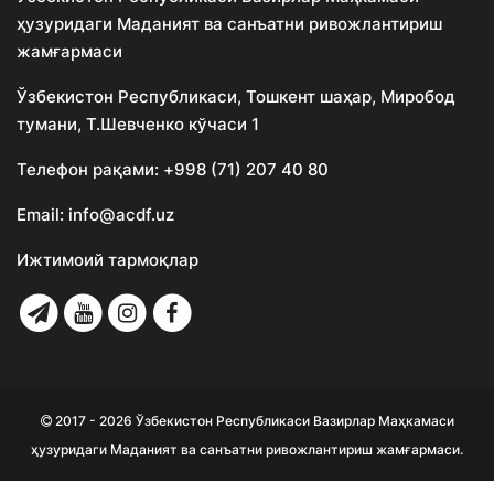
ҳузуридаги Маданият ва санъатни ривожлантириш
жамғармаси
Ўзбекистон Республикаси, Тошкент шаҳар, Миробод
тумани, Т.Шевченко кўчаси 1
Телефон рақами:
+998 (71) 207 40 80
Email:
info@acdf.uz
Ижтимоий тармоқлар
2017 - 2026 Ўзбекистон Республикаси Вазирлар Маҳкамаси
ҳузуридаги Маданият ва санъатни ривожлантириш жамғармаси.